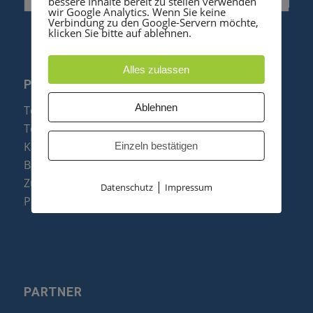
bessere Inhalte bereit zu stellen verwenden
wir Google Analytics. Wenn Sie keine
Verbindung zu den Google-Servern möchte,
klicken Sie bitte auf ablehnen.
Alles zulassen
PRODUKTE
Ablehnen
Telefonanlagen
Telefone
Konftel Konferenztelefone
Einzeln bestätigen
Baugruppen
Zubehör & Ersatzteile
|
Datenschutz
Impressum
Produktzusammenfassung
PARTNER