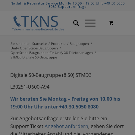
Notfall & Reparatur-Service Mo - Fr 10.00 - 19.00 Uhr:
+49 30 5050
8080
Support Anfrage
Sie sind hier:
Startseite
/
Produkte
/
Baugruppen
/
Unify OpenScape Baugruppen
/
OpenScape Baugruppen für Unify X8 Telefonanlagen
/
STMD3 Digitale S0-Baugruppe
Digitale S0-Baugruppe (8 S0) STMD3
L30251-U600-A94
Wir beraten Sie Montag – Freitag von 10.00 bis
19:00 Uhr Uhr unter +49.30.5050 8080
Zur Angebotsanfrage erstellen Sie bitte ein
Support Ticket
Angebot anfordern
, geben Sie dort
die Mittarbeiter Anzahl und die vorhandenen