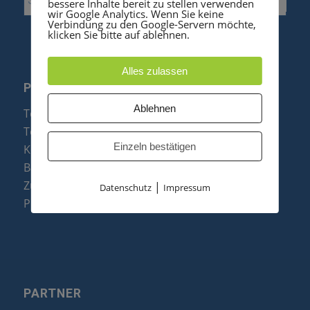
bessere Inhalte bereit zu stellen verwenden
wir Google Analytics. Wenn Sie keine
Verbindung zu den Google-Servern möchte,
klicken Sie bitte auf ablehnen.
Alles zulassen
PRODUKTE
Ablehnen
Telefonanlagen
Telefone
Einzeln bestätigen
Konftel Konferenztelefone
Baugruppen
Zubehör & Ersatzteile
|
Datenschutz
Impressum
Produktzusammenfassung
PARTNER