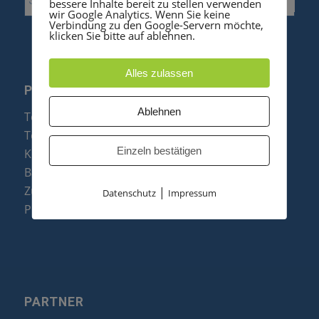
bessere Inhalte bereit zu stellen verwenden
wir Google Analytics. Wenn Sie keine
Verbindung zu den Google-Servern möchte,
klicken Sie bitte auf ablehnen.
Alles zulassen
PRODUKTE
Ablehnen
Telefonanlagen
Telefone
Einzeln bestätigen
Konftel Konferenztelefone
Baugruppen
Zubehör & Ersatzteile
|
Datenschutz
Impressum
Produktzusammenfassung
PARTNER