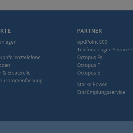
UKTE
PARTNER
anlagen
optiPoint 500
e
Telefonanlagen Service 
 Konferenztelefone
Octopus FX
ppen
Octopus F
 & Ersatzteile
Octopus E
tzusammenfassung
Starke Power
Entrümplungsservice