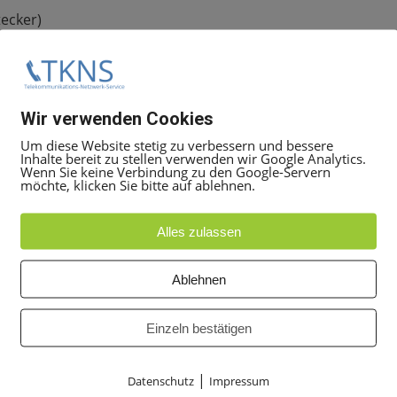
ecker)
 Cordless Enterprise) mittels HPS
Wir verwenden Cookies
r Mitarbeiter
Um diese Website stetig zu verbessern und bessere
undene System-Endgeräte
Inhalte bereit zu stellen verwenden wir Google Analytics.
Wenn Sie keine Verbindung zu den Google-Servern
möchte, klicken Sie bitte auf ablehnen.
Alles zulassen
Ablehnen
4k Farben)
rbar
Einzeln bestätigen
chtete MWI-Taste
|
Datenschutz
Impressum