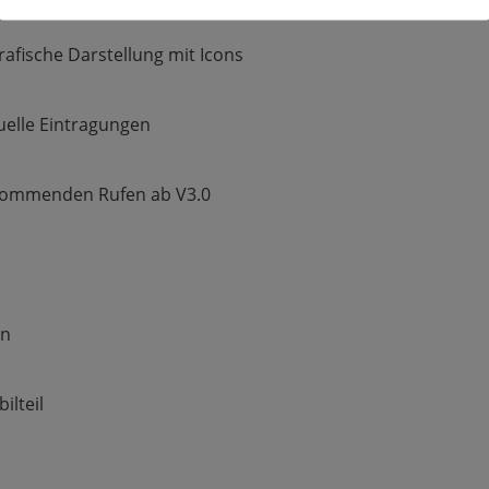
afische Darstellung mit Icons
duelle Eintragungen
kommenden Rufen ab V3.0
S
rn
ilteil