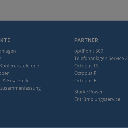
UKTE
PARTNER
anlagen
optiPoint 500
e
Telefonanlagen Service 
 Konferenztelefone
Octopus FX
ppen
Octopus F
 & Ersatzteile
Octopus E
tzusammenfassung
Starke Power
Entrümplungsservice