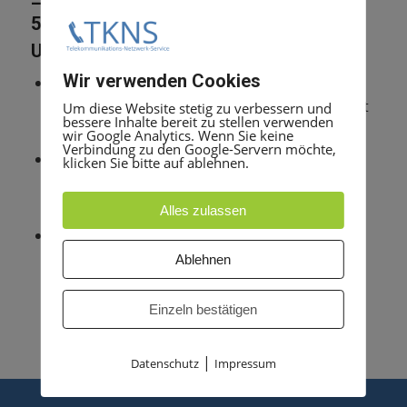
– wir beraten Sie gern. Telefon: 030
50508080
UC-Integration
Wir verwenden Cookies
Der Einsatz von UC-Anwendungen zur
Echtzeitkommunikation und -zusammenarbeit
Um diese Website stetig zu verbessern und
bessere Inhalte bereit zu stellen verwenden
per Computer nimmt zu.
wir Google Analytics. Wenn Sie keine
Verbindung zu den Google-Servern möchte,
Die Software der Geräte der Konftel 55 Serie
klicken Sie bitte auf ablehnen.
erleichtern dies durch intelligente Feature-
Oberflächen.
Alles zulassen
Diese stellen Funktionen der UC-Clients direkt
über den Touchscreen des Konftel 55 oder
Ablehnen
Konftel 55W zur Verfügung.
Einzeln bestätigen
|
Datenschutz
Impressum