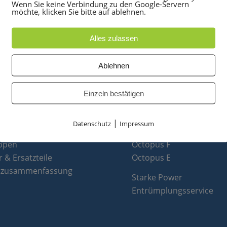
Miniset 330 Siemens Telef
Wenn Sie keine Verbindung zu den Google-Servern
möchte, klicken Sie bitte auf ablehnen.
Alles zulassen
Ablehnen
UKTE
PARTNER
Einzeln bestätigen
anlagen
optiPoint 500
e
Telefonanlagen Service 
|
Datenschutz
Impressum
 Konferenztelefone
Octopus FX
ppen
Octopus F
 & Ersatzteile
Octopus E
tzusammenfassung
Starke Power
Entrümplungsservice