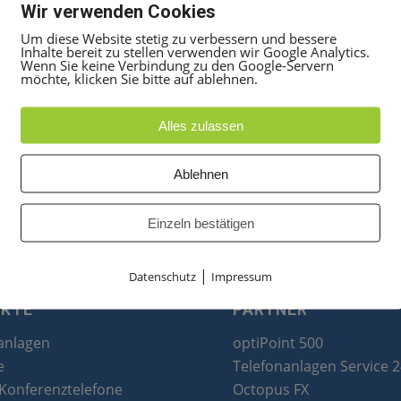
oder per E-Mail an
anfrage@tkns.de
Wir verwenden Cookies
Um diese Website stetig zu verbessern und bessere
Inhalte bereit zu stellen verwenden wir Google Analytics.
Beschreibung :
Wenn Sie keine Verbindung zu den Google-Servern
möchte, klicken Sie bitte auf ablehnen.
12-teilige Zifferntastatur
3 allgemeine Funktionstasten mit LED
Alles zulassen
Je eine Plus-/Minustaste
Abmessungen (B/H/T in mm): 155/100/25
Ablehnen
Einzeln bestätigen
|
Datenschutz
Impressum
UKTE
PARTNER
anlagen
optiPoint 500
e
Telefonanlagen Service 
 Konferenztelefone
Octopus FX