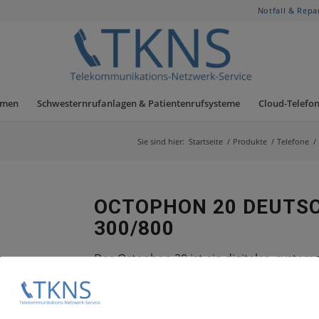
Notfall & Repa
hmen
Schwesternrufanlagen & Patientenrufsysteme
Cloud-Telefon
Sie sind hier:
Startseite
/
Produkte
/
Telefone
/
OCTOPHON 20 DEUTS
300/800
Das Octophon 20 ist ein digitales, syst
octopus E 300/800)
Für Anfragen und Support erreichen Sie 