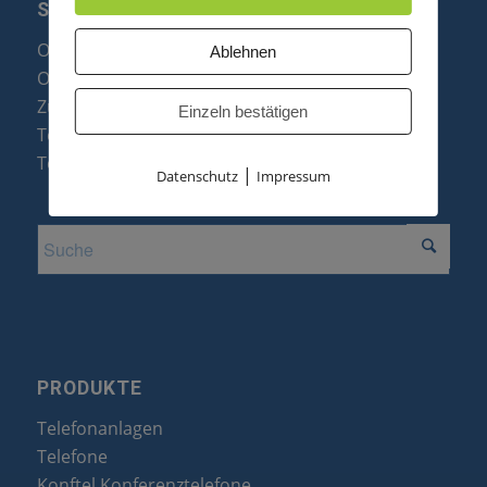
SERVICE
Optipoint Display Reparatur
Ablehnen
Octophon F Display Reparatur
Zubehör & Ersatzteile
Einzeln bestätigen
Telefonanlagen Optimierung
Telefonanlagen Erweiterung
|
Datenschutz
Impressum
PRODUKTE
Telefonanlagen
Telefone
Konftel Konferenztelefone