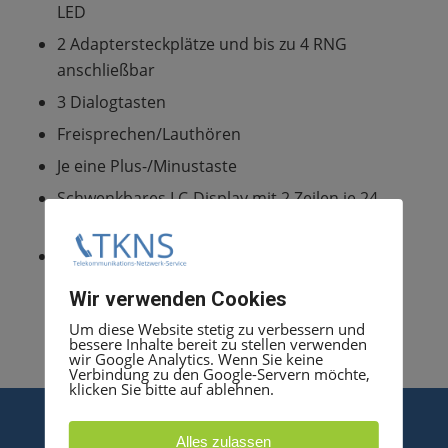
LED
2 Adaptersteckplätze und bis zu 4 RNG
anschließbar
3 Dialogtasten
Freisprechen/Lauthören
Je eine Plus-/Minustaste
Schwenkbares LC-Display mit 2 Zeilen je 24
Zeichen
Abmessungen (B/H/T in mm): 216/100/253,
Gewicht (incl. Verpackung): 1320 g
Wir verwenden Cookies
Um diese Website stetig zu verbessern und
bessere Inhalte bereit zu stellen verwenden
wir Google Analytics. Wenn Sie keine
Verbindung zu den Google-Servern möchte,
klicken Sie bitte auf ablehnen.
Alles zulassen