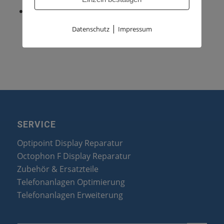
Der Optiset basic 100 E 150 E 300 E ist gegen
Aufpreis auch
|
Datenschutz
Impressum
mit roter Speziallackierung erhältlich.
SERVICE
Optipoint Display Reparatur
Octophon F Display Reparatur
Zubehör & Ersatzteile
Telefonanlagen Optimierung
Telefonanlagen Erweiterung