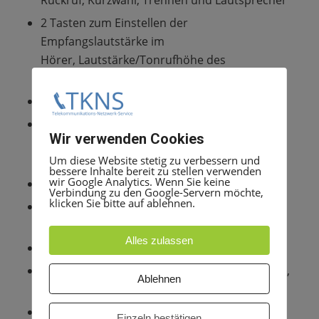
Rückruf, Kurzwahl, Trennen und Lautsprecher
2 Tasten zum Einstellen der
Empfangslautstärke im
Hörer, Lautstärke/Tonrufhöhe des
Anrufsignals
Lauthören
1 Adaptersteckplatz (für optiset E analog, -
Wir verwenden Cookies
ISDN,
Um diese Website stetig zu verbessern und
-data oder -phoneadapter)
bessere Inhalte bereit zu stellen verwenden
wir Google Analytics. Wenn Sie keine
Wahl bei aufliegendem Hörer
Verbindung zu den Google-Servern möchte,
klicken Sie bitte auf ablehnen.
Weitere Funktionen werden über Kennziffern
aktiviert
Alles zulassen
Zur Wandmontage geeignet
Abmessungen (B/H/T in mm): 151/253/74(106),
Ablehnen
Gewicht: 725 g
Erhältlich in warmgrau
Einzeln bestätigen