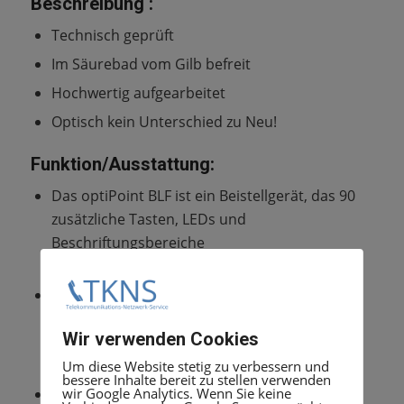
Beschreibung :
Technisch geprüft
Im Säurebad vom Gilb befreit
Hochwertig aufgearbeitet
Optisch kein Unterschied zu Neu!
Funktion/Ausstattung:
Das optiPoint BLF ist ein Beistellgerät, das 90
zusätzliche Tasten, LEDs und
Beschriftungsbereiche
für alle Zwecke bereitstellt.
Zur Stromversorgung wird ein
Steckernetzgerät
Wir verwenden Cookies
eingesetzt, das max. zwei optiPoint BLFs
versorgen kann.
Um diese Website stetig zu verbessern und
bessere Inhalte bereit zu stellen verwenden
Erhältlich in warmgrau
wir Google Analytics. Wenn Sie keine