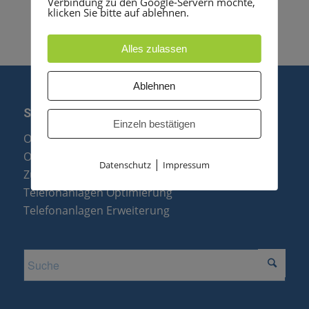
Verbindung zu den Google-Servern möchte,
klicken Sie bitte auf ablehnen.
Alles zulassen
Ablehnen
SERVICE
Einzeln bestätigen
Optipoint Display Reparatur
Octophon F Display Reparatur
|
Datenschutz
Impressum
Zubehör & Ersatzteile
Telefonanlagen Optimierung
Telefonanlagen Erweiterung