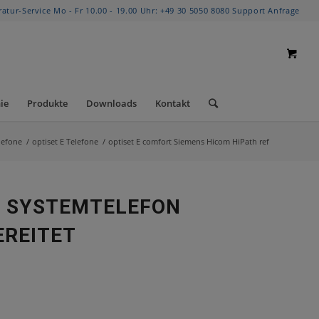
ratur-Service Mo - Fr 10.00 - 19.00 Uhr:
+49 30 5050 8080
Support Anfrage
ie
Produkte
Downloads
Kontakt
lefone
/
optiset E Telefone
/
optiset E comfort Siemens Hicom HiPath ref
– SYSTEMTELEFON
EREITET