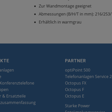
Zur Wandmontage geeignet
Abmessungen (B/H/T in mm): 216/253/7
Erhältlich in warmgrau
UKTE
PARTNER
anlagen
optiPoint 500
e
Telefonanlagen Service 
 Konferenztelefone
Octopus FX
ppen
Octopus F
 & Ersatzteile
Octopus E
tzusammenfassung
Starke Power