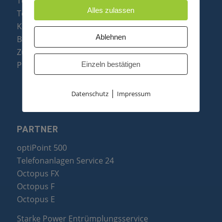
Telefonanlagen
Alles zulassen
Telefone
Konftel Konferenztelefone
Ablehnen
Baugruppen
Zubehör & Ersatzteile
Produktzusammenfassung
Einzeln bestätigen
|
Datenschutz
Impressum
PARTNER
optiPoint 500
Telefonanlagen Service 24
Octopus FX
Octopus F
Octopus E
Starke Power Entrümplungsservice