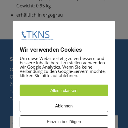
Gewicht: 0,95 kg
erhältlich in ergograu
Wir verwenden Cookies
Um diese Website stetig zu verbessern und
SERVICE
bessere Inhalte bereit zu stellen verwenden
wir Google Analytics. Wenn Sie keine
Optipoint Display Reparatur
Verbindung zu den Google-Servern möchte,
klicken Sie bitte auf ablehnen.
Octophon F Display Reparatur
Zubehör & Ersatzteile
Alles zulassen
Telefonanlagen Optimierung
Telefonanlagen Erweiterung
Ablehnen
Einzeln bestätigen