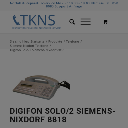
Notfall & Reparatur-Service Mo - Fr 10.00 - 19.00 Uhr:
+49 30 5050
8080
Support Anfrage
Sie sind hier:
Startseite
/
Produkte
/
Telefone
/
Siemens Nixdorf Telefone
/
Digifon Solo/2 Siemens-Nixdorf 8818
DIGIFON SOLO/2 SIEMENS-
NIXDORF 8818