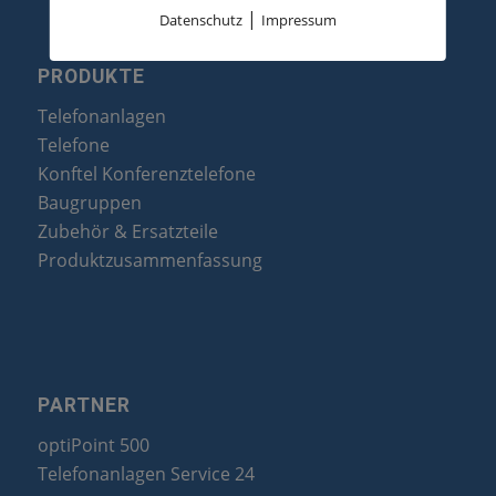
|
Datenschutz
Impressum
PRODUKTE
Telefonanlagen
Telefone
Konftel Konferenztelefone
Baugruppen
Zubehör & Ersatzteile
Produktzusammenfassung
PARTNER
optiPoint 500
Telefonanlagen Service 24