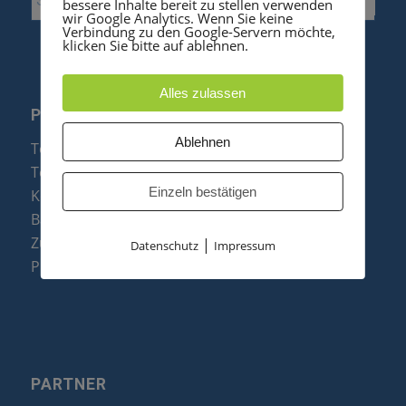
bessere Inhalte bereit zu stellen verwenden
wir Google Analytics. Wenn Sie keine
Verbindung zu den Google-Servern möchte,
klicken Sie bitte auf ablehnen.
Alles zulassen
PRODUKTE
Ablehnen
Telefonanlagen
Telefone
Einzeln bestätigen
Konftel Konferenztelefone
Baugruppen
Zubehör & Ersatzteile
|
Datenschutz
Impressum
Produktzusammenfassung
PARTNER