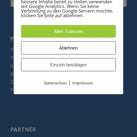
bessere Inhalte bereit zu stellen verwenden
wir Google Analytics. Wenn Sie keine
Verbindung zu den Google-Servern möchte,
klicken Sie bitte auf ablehnen.
Alles zulassen
PRODUKTE
Ablehnen
Telefonanlagen
Telefone
Einzeln bestätigen
Konftel Konferenztelefone
Baugruppen
Zubehör & Ersatzteile
|
Datenschutz
Impressum
Produktzusammenfassung
PARTNER