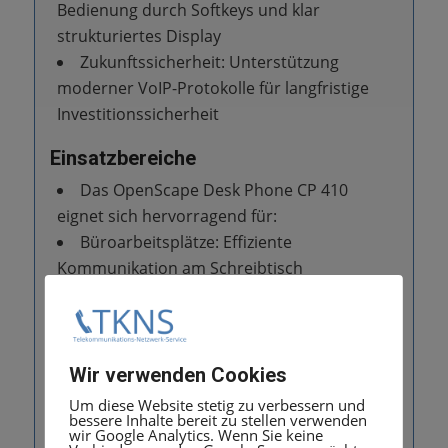
Bedienung durch Softkeys und klar
strukturiertes Display
Zukunftssicherheit: Unterstützung
moderner VoIP-Protokolle für langfristige
Investitionssicherheit
Einsatzbereiche
Das OpenScape Desk Phone CP 410
eignet sich hervorragend für:
Büroarbeitsplätze: Effiziente
Kommunikation am Schreibtisch
Callcenter: Zuverlässige Telefonie für
Kundenservice-Teams
Empfangsbereiche: Professioneller
Empfang mit klarer Sprachqualität
Wir verwenden Cookies
Home-Office: Flexible Nutzung in
Um diese Website stetig zu verbessern und
bessere Inhalte bereit zu stellen verwenden
Heimarbeitsplätzen
wir Google Analytics. Wenn Sie keine