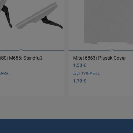
680i M685i Standfuß
Mitel 6863i Plastik Cover
1,50
€
 MwSt.
zzgl. 19% MwSt.
1,79
€