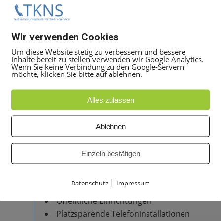
Farbe: Schwarz
Einsatz: SIP-IP-Telefone & Business-Kommun
Wir verwenden Cookies
Kompatibilität
Um diese Website stetig zu verbessern und bessere
Inhalte bereit zu stellen verwenden wir Google Analytics.
Kompatibel mit zahlreichen Modellen der Mitel 6
Wenn Sie keine Verbindung zu den Google-Servern
möchte, klicken Sie bitte auf ablehnen.
Mitel 6863i
Mitel 6865i
Alles zulassen
Mitel 6867i
Mitel 6869i
Ablehnen
Mitel 6873i
Einzeln bestätigen
Einsatzbereiche
Büros & Empfangsbereiche
|
Datenschutz
Impressum
Lager & Werkstätten
Öffentliche Einrichtungen
Platzsparende Telefoninstallationen