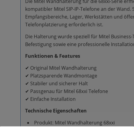
Die Mitel Wandhalterung für die 68xxi-Serie er
kompatibler Mitel SIP-IP-Telefone an der Wand. Si
Empfangsbereiche, Lager, Werkstätten und öffent
Telefonplatzierung erforderlich ist.
Die Halterung wurde speziell für Mitel Business-
Befestigung sowie eine professionelle Installatio
Funktionen & Features
✔ Original Mitel Wandhalterung
✔ Platzsparende Wandmontage
✔ Stabiler und sicherer Halt
✔ Passgenau für Mitel 68xxi Telefone
✔ Einfache Installation
Technische Eigenschaften
Produkt: Mitel Wandhalterung 68xxi
Typ: Wandmontage-Kit