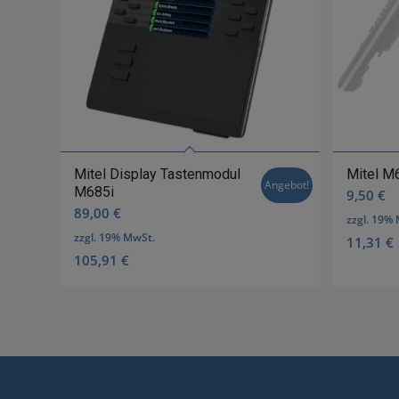
Mitel Display Tastenmodul
Mitel M
Angebot!
M685i
9,50
€
89,00
€
zzgl. 19%
zzgl. 19% MwSt.
11,31
€
105,91
€