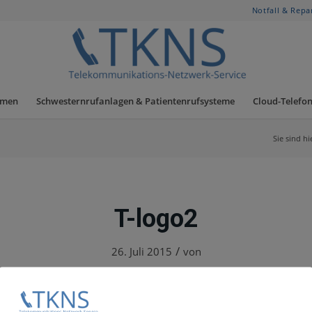
Notfall & Repa
hmen
Schwesternrufanlagen & Patientenrufsysteme
Cloud-Telefon
Sie sind hi
T-logo2
/
26. Juli 2015
von