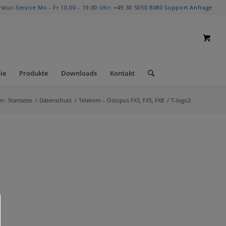
ratur-Service Mo - Fr 10.00 - 19.00 Uhr:
+49 30 5050 8080
Support Anfrage
ie
Produkte
Downloads
Kontakt
er:
Startseite
/
Datenschutz
/
Telekom – Octopus FX3, FX5, FX8
/
T-logo2