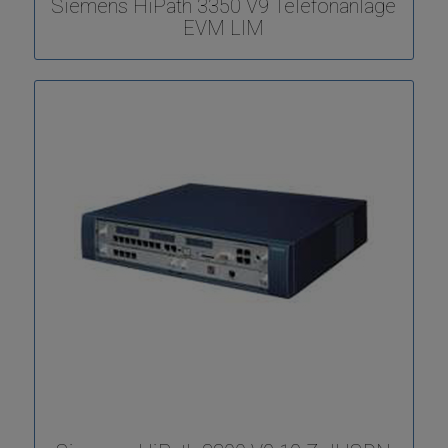
Siemens HiPath 3350 V9 Telefonanlage
EVM LIM