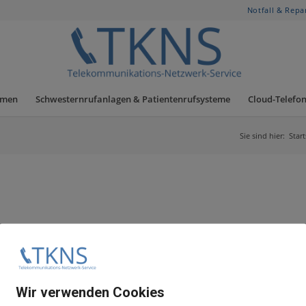
Notfall & Repa
hmen
Schwesternrufanlagen & Patientenrufsysteme
Cloud-Telefon
Sie sind hier:
Start
Wir verwenden Cookies