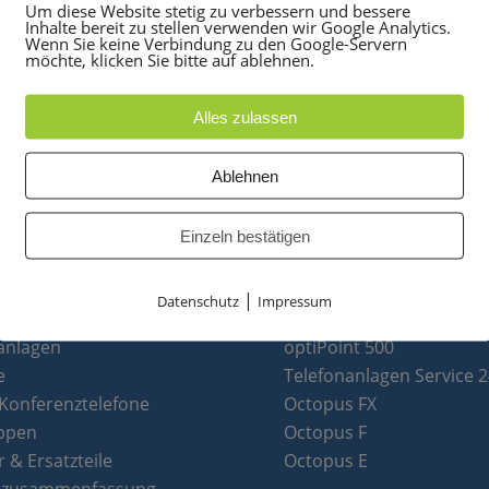
Um diese Website stetig zu verbessern und bessere
Inhalte bereit zu stellen verwenden wir Google Analytics.
Wenn Sie keine Verbindung zu den Google-Servern
möchte, klicken Sie bitte auf ablehnen.
Alles zulassen
Ablehnen
Einzeln bestätigen
|
Datenschutz
Impressum
UKTE
PARTNER
anlagen
optiPoint 500
e
Telefonanlagen Service 
 Konferenztelefone
Octopus FX
ppen
Octopus F
 & Ersatzteile
Octopus E
tzusammenfassung