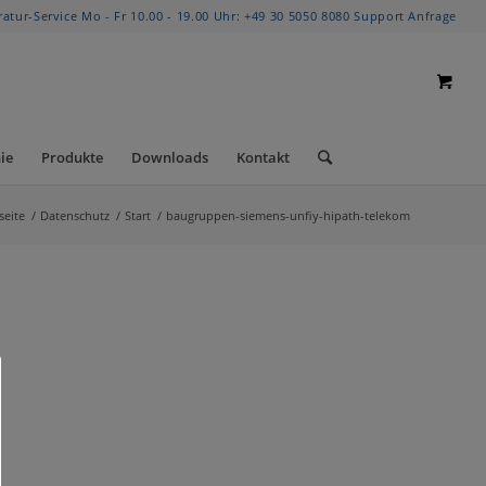
ratur-Service Mo - Fr 10.00 - 19.00 Uhr:
+49 30 5050 8080
Support Anfrage
ie
Produkte
Downloads
Kontakt
seite
/
Datenschutz
/
Start
/
baugruppen-siemens-unfiy-hipath-telekom