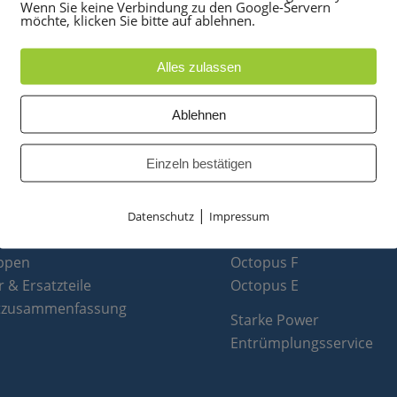
Wenn Sie keine Verbindung zu den Google-Servern
möchte, klicken Sie bitte auf ablehnen.
Alles zulassen
Ablehnen
UKTE
PARTNER
Einzeln bestätigen
anlagen
optiPoint 500
|
e
Telefonanlagen Service 
Datenschutz
Impressum
 Konferenztelefone
Octopus FX
ppen
Octopus F
 & Ersatzteile
Octopus E
tzusammenfassung
Starke Power
Entrümplungsservice