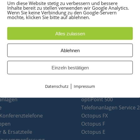
Um diese Website stetig zu verbessern und bessere
Inhalte bereit zu stellen verwenden wir Google Analytics.
Wenn Sie keine Verbindung zu den Google-Servern
möchte, klicken Sie bitte auf ablehnen.
Alles zulassen
Ablehnen
Einzeln bestätigen
|
Datenschutz
Impressum
UKTE
PARTNER
anlagen
optiPoint 500
e
Telefonanlagen Service 
 Konferenztelefone
Octopus FX
ppen
Octopus F
 & Ersatzteile
Octopus E
tzusammenfassung