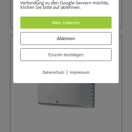
Verbindung zu den Google-Servern möchte,
klicken Sie bitte auf ablehnen.
Unify OpenScape Business X5R
Alles zulassen
Ablehnen
Einzeln bestätigen
|
Datenschutz
Impressum