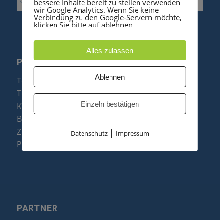
bessere Inhalte bereit zu stellen verwenden
wir Google Analytics. Wenn Sie keine
Verbindung zu den Google-Servern möchte,
klicken Sie bitte auf ablehnen.
Alles zulassen
PRODUKTE
Ablehnen
Telefonanlagen
Telefone
Einzeln bestätigen
Konftel Konferenztelefone
Baugruppen
Zubehör & Ersatzteile
|
Datenschutz
Impressum
Produktzusammenfassung
PARTNER