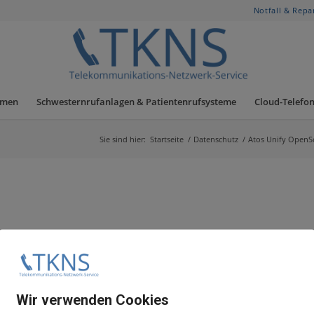
Notfall & Repa
hmen
Schwesternrufanlagen & Patientenrufsysteme
Cloud-Telefon
Sie sind hier:
Startseite
/
Datenschutz
/
Atos Unify OpenS
Wir verwenden Cookies