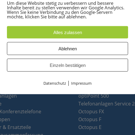
Um diese Website stetig zu verbessern und bessere
Inhalte bereit zu stellen verwenden wir Google Analytics.
Wenn Sie keine Verbindung zu den Google-Servern
möchte, klicken Sie bitte auf ablehnen.
Alles zulassen
Ablehnen
Einzeln bestätigen
|
Datenschutz
Impressum
UKTE
PARTNER
anlagen
optiPoint 500
e
Telefonanlagen Service 
 Konferenztelefone
Octopus FX
ppen
Octopus F
 & Ersatzteile
Octopus E
tzusammenfassung