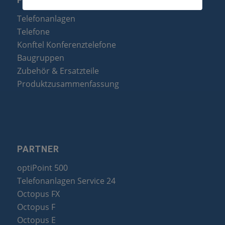
PRODUKTE
Telefonanlagen
Telefone
Konftel Konferenztelefone
Baugruppen
Zubehör & Ersatzteile
Produktzusammenfassung
PARTNER
optiPoint 500
Telefonanlagen Service 24
Octopus FX
Octopus F
Octopus E