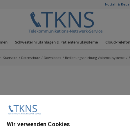
Notfall & Repa
hmen
Schwesternrufanlagen & Patientenrufsysteme
Cloud-Telefon
r:
Startseite
/
Datenschutz
/
Downloads
/
Bedienungsanleitung Voicemailsysteme
/
Wir verwenden Cookies