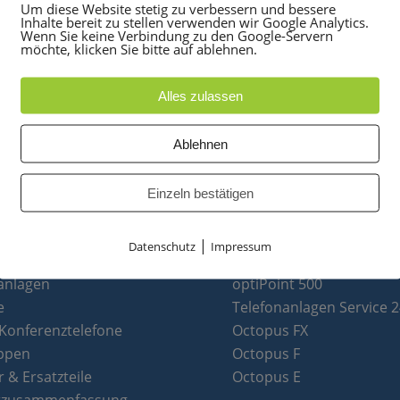
Um diese Website stetig zu verbessern und bessere
Inhalte bereit zu stellen verwenden wir Google Analytics.
Wenn Sie keine Verbindung zu den Google-Servern
möchte, klicken Sie bitte auf ablehnen.
Alles zulassen
Ablehnen
Einzeln bestätigen
|
Datenschutz
Impressum
UKTE
PARTNER
anlagen
optiPoint 500
e
Telefonanlagen Service 
 Konferenztelefone
Octopus FX
ppen
Octopus F
 & Ersatzteile
Octopus E
tzusammenfassung