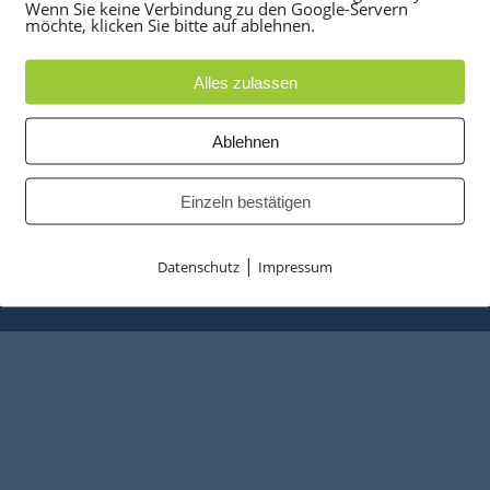
UKTE
PARTNER
Wenn Sie keine Verbindung zu den Google-Servern
möchte, klicken Sie bitte auf ablehnen.
anlagen
optiPoint 500
e
Telefonanlagen Service 
Alles zulassen
 Konferenztelefone
Octopus FX
ppen
Octopus F
Ablehnen
 & Ersatzteile
Octopus E
tzusammenfassung
Starke Power
Einzeln bestätigen
Entrümplungsservice
|
Datenschutz
Impressum