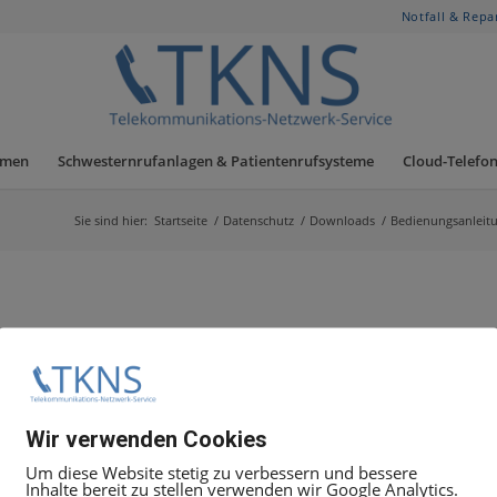
Notfall & Repa
hmen
Schwesternrufanlagen & Patientenrufsysteme
Cloud-Telefon
Sie sind hier:
Startseite
/
Datenschutz
/
Downloads
/
Bedienungsanleit
Wir verwenden Cookies
Um diese Website stetig zu verbessern und bessere
Inhalte bereit zu stellen verwenden wir Google Analytics.