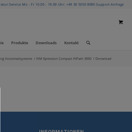
ratur-Service Mo - Fr 10.00 - 19.00 Uhr:
+49 30 5050 8080
Support Anfrage
ie
Produkte
Downloads
Kontakt
ung Voicemailsysteme
/
IVM Xpression Compact HiPath 3000
/
Donwload