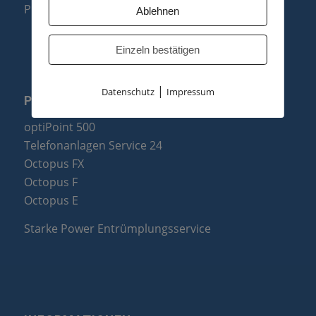
Produktzusammenfassung
Ablehnen
Einzeln bestätigen
|
Datenschutz
Impressum
PARTNER
optiPoint 500
Telefonanlagen Service 24
Octopus FX
Octopus F
Octopus E
Starke Power Entrümplungsservice