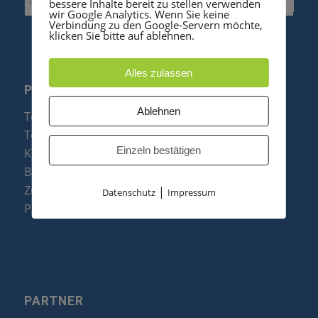
bessere Inhalte bereit zu stellen verwenden
wir Google Analytics. Wenn Sie keine
Verbindung zu den Google-Servern möchte,
klicken Sie bitte auf ablehnen.
Alles zulassen
PRODUKTE
Ablehnen
Telefonanlagen
Telefone
Einzeln bestätigen
Konftel Konferenztelefone
Baugruppen
Zubehör & Ersatzteile
|
Datenschutz
Impressum
Produktzusammenfassung
PARTNER