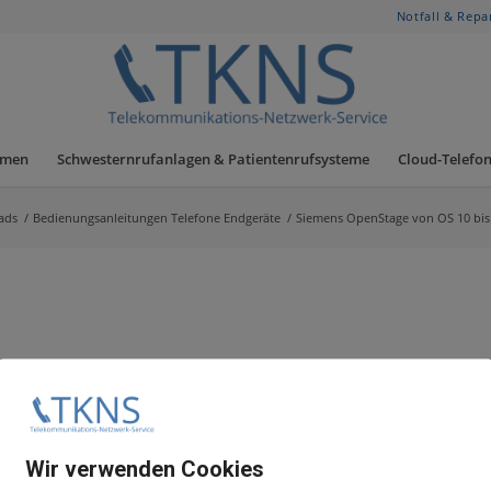
Notfall & Repa
hmen
Schwesternrufanlagen & Patientenrufsysteme
Cloud-Telefon
ads
/
Bedienungsanleitungen Telefone Endgeräte
/
Siemens OpenStage von OS 10 bis
Wir verwenden Cookies