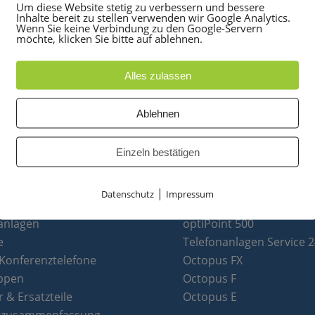
Um diese Website stetig zu verbessern und bessere
Inhalte bereit zu stellen verwenden wir Google Analytics.
Wenn Sie keine Verbindung zu den Google-Servern
möchte, klicken Sie bitte auf ablehnen.
Alles zulassen
Ablehnen
Einzeln bestätigen
|
Datenschutz
Impressum
UKTE
PARTNER
anlagen
optiPoint 500
e
Telefonanlagen Service 
 Konferenztelefone
Octopus FX
ppen
Octopus F
 & Ersatzteile
Octopus E
tzusammenfassung