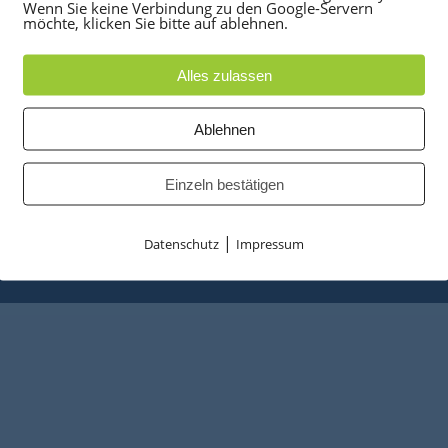
UKTE
PARTNER
Wenn Sie keine Verbindung zu den Google-Servern
möchte, klicken Sie bitte auf ablehnen.
anlagen
optiPoint 500
e
Telefonanlagen Service 
Alles zulassen
 Konferenztelefone
Octopus FX
ppen
Octopus F
Ablehnen
 & Ersatzteile
Octopus E
tzusammenfassung
Starke Power
Einzeln bestätigen
Entrümplungsservice
|
Datenschutz
Impressum