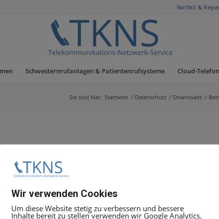
Notfall & Repa
hmen
Schwesternrufanlagen & Patientenrufsysteme
Cloud-Telefon
Sie sind hier:
Startseite
/
Datenschutz
/
Downloads
/
Bed
Wir verwenden Cookies
Um diese Website stetig zu verbessern und bessere
Inhalte bereit zu stellen verwenden wir Google Analytics.