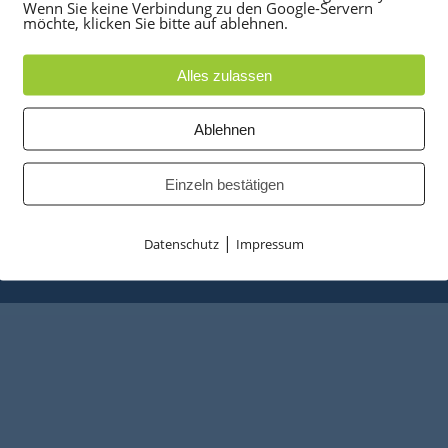
UKTE
PARTNER
Wenn Sie keine Verbindung zu den Google-Servern
möchte, klicken Sie bitte auf ablehnen.
anlagen
optiPoint 500
e
Telefonanlagen Service 
Alles zulassen
 Konferenztelefone
Octopus FX
ppen
Octopus F
Ablehnen
 & Ersatzteile
Octopus E
tzusammenfassung
Starke Power
Einzeln bestätigen
Entrümplungsservice
|
Datenschutz
Impressum