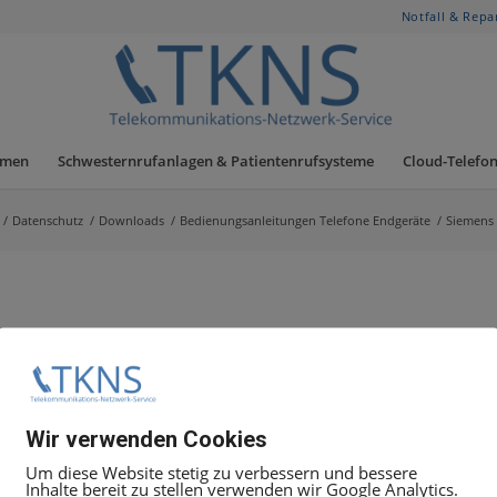
Notfall & Repa
hmen
Schwesternrufanlagen & Patientenrufsysteme
Cloud-Telefon
/
Datenschutz
/
Downloads
/
Bedienungsanleitungen Telefone Endgeräte
/
Siemens 
enungsanleitung
Wir verwenden Cookies
Um diese Website stetig zu verbessern und bessere
Inhalte bereit zu stellen verwenden wir Google Analytics.