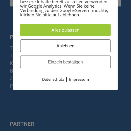
bessere Inhalte bereit zu stellen verwenden
wir Google Analytics. Wenn Sie keine
Verbindung zu den Google-Servern möchte,
klicken Sie bitte auf ablehnen.
Alles zulassen
PRODUKTE
Ablehnen
Telefonanlagen
Telefone
Einzeln bestätigen
Konftel Konferenztelefone
Baugruppen
Zubehör & Ersatzteile
|
Datenschutz
Impressum
Produktzusammenfassung
PARTNER