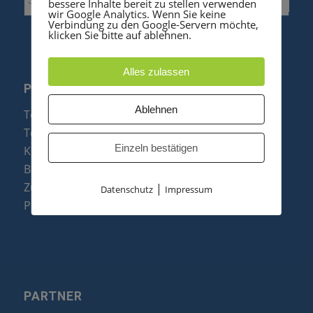
bessere Inhalte bereit zu stellen verwenden
wir Google Analytics. Wenn Sie keine
Verbindung zu den Google-Servern möchte,
klicken Sie bitte auf ablehnen.
Alles zulassen
PRODUKTE
Ablehnen
Telefonanlagen
Telefone
Einzeln bestätigen
Konftel Konferenztelefone
Baugruppen
Zubehör & Ersatzteile
|
Datenschutz
Impressum
Produktzusammenfassung
PARTNER