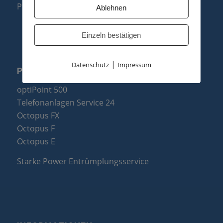
Produktzusammenfassung
Ablehnen
Einzeln bestätigen
|
Datenschutz
Impressum
PARTNER
optiPoint 500
Telefonanlagen Service 24
Octopus FX
Octopus F
Octopus E
Starke Power Entrümplungsservice