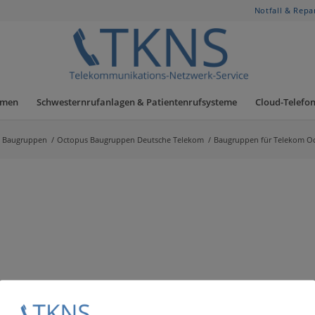
Notfall & Repa
hmen
Schwesternrufanlagen & Patientenrufsysteme
Cloud-Telefon
Baugruppen
/
Octopus Baugruppen Deutsche Telekom
/
Baugruppen für Telekom Oc