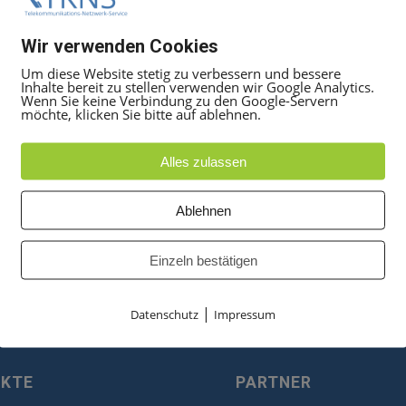
HICOM T-OCTOPUS ERWEITERU
Wir verwenden Cookies
Um diese Website stetig zu verbessern und bessere
das System um 8 analoge Amtsorgane HKZ.
Inhalte bereit zu stellen verwenden wir Google Analytics.
Wenn Sie keine Verbindung zu den Google-Servern
möchte, klicken Sie bitte auf ablehnen.
Alles zulassen
Ablehnen
Einzeln bestätigen
|
Datenschutz
Impressum
UKTE
PARTNER