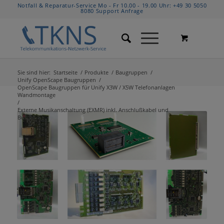
Notfall & Reparatur-Service Mo - Fr 10.00 - 19.00 Uhr:
+49 30 5050
8080
Support Anfrage
Sie sind hier:
Startseite
/
Produkte
/
Baugruppen
/
Unify OpenScape Baugruppen
/
OpenScape Baugruppen für Unify X3W / X5W Telefonanlagen
Wandmontage
/
Externe Musikanschaltung (EXMR) inkl. Anschlußkabel und
Buchse