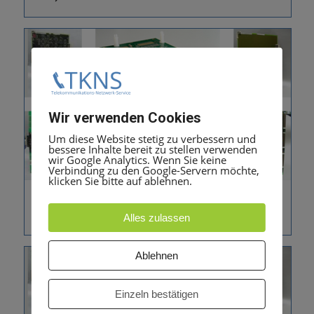
Wir verwenden Cookies
Um diese Website stetig zu verbessern und
bessere Inhalte bereit zu stellen verwenden
wir Google Analytics. Wenn Sie keine
Verbindung zu den Google-Servern möchte,
klicken Sie bitte auf ablehnen.
Lüfterkit für SLAD16 (nur für OSBiz X5W &
H3550 1 x ab der 3. SLAD16 Baugruppe)
Alles zulassen
Ablehnen
Einzeln bestätigen