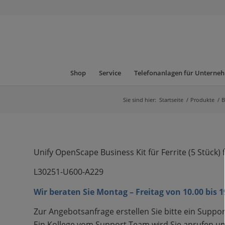
Shop
Service
Telefonanlagen für Unterne
Sie sind hier:
Startseite
/
Produkte
/
B
Unify OpenScape Business Kit für Ferrite (5 Stück)
L30251-U600-A229
Wir beraten Sie Montag – Freitag von 10.00 bis 
Zur Angebotsanfrage erstellen Sie bitte ein Suppor
Ein Kollege vom Support Team wird Sie anrufen um