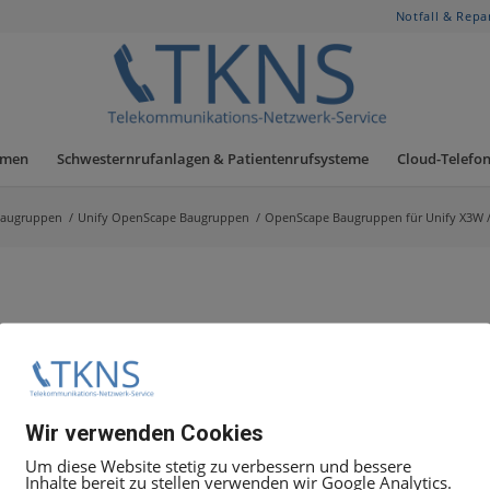
Notfall & Repa
hmen
Schwesternrufanlagen & Patientenrufsysteme
Cloud-Telefon
augruppen
/
Unify OpenScape Baugruppen
/
OpenScape Baugruppen für Unify X3W 
 für Tln- und Amt-BG
19:00 Uhr Uhr unter +49.30.5050 8080
Wir verwenden Cookies
t Ticket
Angebot anfordern
, geben Sie dort die Mittarbeit
Um diese Website stetig zu verbessern und bessere
Inhalte bereit zu stellen verwenden wir Google Analytics.
 alles weitere zu besprechen.