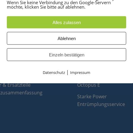
Wenn Sie keine Verbindung zu den Google-Servern
möchte, klicken Sie bitte auf ablehnen.
Alles zulassen
Ablehnen
UKTE
PARTNER
anlagen
optiPoint 500
Einzeln bestätigen
e
Telefonanlagen Service 
 Konferenztelefone
Octopus FX
|
Datenschutz
Impressum
ppen
Octopus F
 & Ersatzteile
Octopus E
tzusammenfassung
Starke Power
Entrümplungsservice