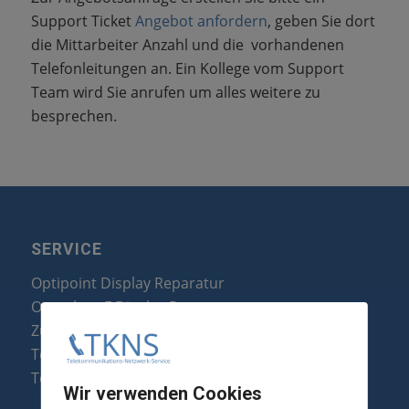
Support Ticket
Angebot anfordern
, geben Sie dort
die Mittarbeiter Anzahl und die vorhandenen
Telefonleitungen an. Ein Kollege vom Support
Team wird Sie anrufen um alles weitere zu
besprechen.
SERVICE
Optipoint Display Reparatur
Octophon F Display Reparatur
Zubehör & Ersatzteile
Telefonanlagen Optimierung
Telefonanlagen Erweiterung
Wir verwenden Cookies