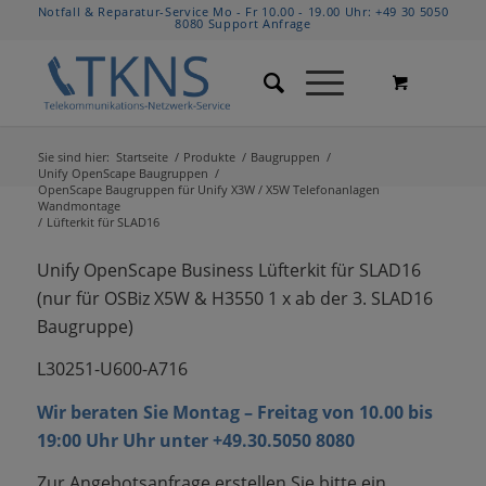
Notfall & Reparatur-Service Mo - Fr 10.00 - 19.00 Uhr:
+49 30 5050
8080
Support Anfrage
Sie sind hier:
Startseite
/
Produkte
/
Baugruppen
/
Unify OpenScape Baugruppen
/
OpenScape Baugruppen für Unify X3W / X5W Telefonanlagen
Wandmontage
/
Lüfterkit für SLAD16
Unify OpenScape Business Lüfterkit für SLAD16
(nur für OSBiz X5W & H3550 1 x ab der 3. SLAD16
Baugruppe)
L30251-U600-A716
Wir beraten Sie Montag – Freitag von 10.00 bis
19:00 Uhr Uhr unter +49.30.5050 8080
Zur Angebotsanfrage erstellen Sie bitte ein