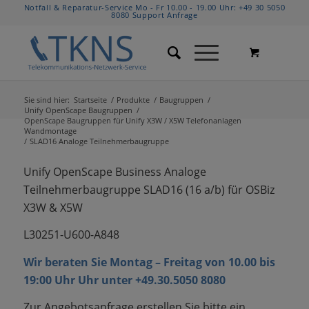
Notfall & Reparatur-Service Mo - Fr 10.00 - 19.00 Uhr:
+49 30 5050
8080
Support Anfrage
Sie sind hier:
Startseite
/
Produkte
/
Baugruppen
/
Unify OpenScape Baugruppen
/
OpenScape Baugruppen für Unify X3W / X5W Telefonanlagen
Wandmontage
/
SLAD16 Analoge Teilnehmerbaugruppe
Unify OpenScape Business Analoge
Teilnehmerbaugruppe SLAD16 (16 a/b) für OSBiz
X3W & X5W
L30251-U600-A848
Wir beraten Sie Montag – Freitag von 10.00 bis
19:00 Uhr Uhr unter +49.30.5050 8080
Zur Angebotsanfrage erstellen Sie bitte ein