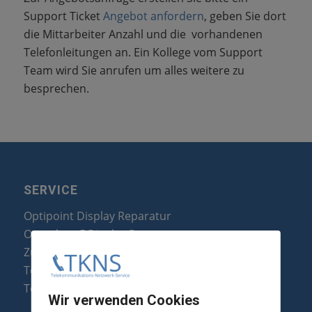
Support Ticket
Angebot anfordern
, geben Sie dort
die Mittarbeiter Anzahl und die vorhandenen
Telefonleitungen an. Ein Kollege vom Support
Team wird Sie anrufen um alles weitere zu
besprechen.
SERVICE
Optipoint Display Reparatur
Octophon F Display Reparatur
Zubehör & Ersatzteile
Telefonanlagen Optimierung
Telefonanlagen Erweiterung
Wir verwenden Cookies