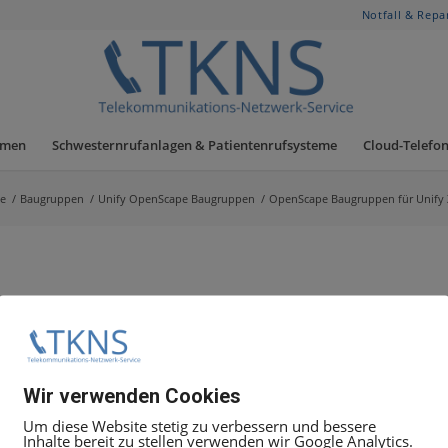
Notfall & Repa
hmen
Schwesternrufanlagen & Patientenrufsysteme
Cloud-Telefon
e
/
Baugruppen
/
Unify OpenScape Baugruppen
/
OpenScape Baugruppen für Unify
e (STRB Aktoren/Sensoren)
19:00 Uhr Uhr unter +49.30.5050 8080
Wir verwenden Cookies
t Ticket
Angebot anfordern
, geben Sie dort die Mittarbeit
Um diese Website stetig zu verbessern und bessere
Inhalte bereit zu stellen verwenden wir Google Analytics.
 alles weitere zu besprechen.