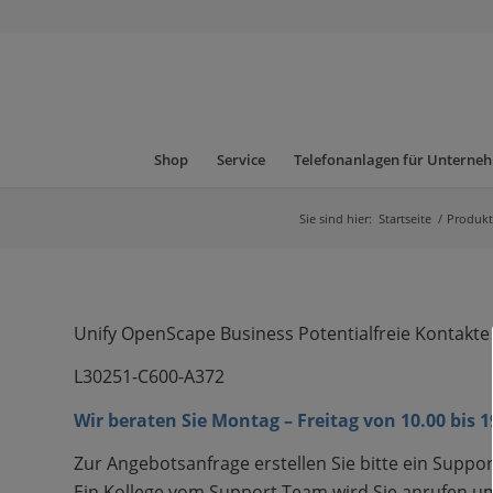
Shop
Service
Telefonanlagen für Unterne
Sie sind hier:
Startseite
/
Produkt
Unify OpenScape Business Potentialfreie Kontakt
L30251-C600-A372
Wir beraten Sie Montag – Freitag von 10.00 bis 
Zur Angebotsanfrage erstellen Sie bitte ein Suppor
Ein Kollege vom Support Team wird Sie anrufen um