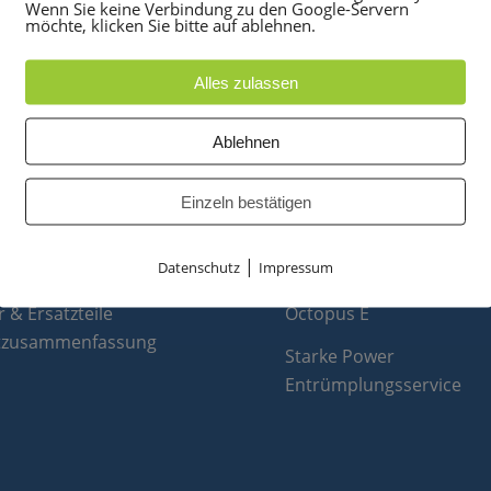
Wenn Sie keine Verbindung zu den Google-Servern
möchte, klicken Sie bitte auf ablehnen.
Alles zulassen
Ablehnen
UKTE
PARTNER
anlagen
optiPoint 500
Einzeln bestätigen
e
Telefonanlagen Service 
 Konferenztelefone
Octopus FX
|
Datenschutz
Impressum
ppen
Octopus F
 & Ersatzteile
Octopus E
tzusammenfassung
Starke Power
Entrümplungsservice