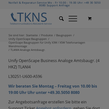
Notfall & Reparatur-Service Mo - Fr 10.00 - 19.00 Uhr:
+49 30 5050
8080
Support Anfrage
Sie sind hier:
Startseite
/
Produkte
/
Baugruppen
/
Unify OpenScape Baugruppen
/
OpenScape Baugruppen für Unify X3W / X5W Telefonanlagen
Wandmontage
/
TLANI4 Analoge Amtsbaugr.
Unify OpenScape Business Analoge Amtsbaugr. (4
HKZ) TLANI4
L30251-U600-A596
Wir beraten Sie Montag – Freitag von 10.00 bis
19:00 Uhr Uhr unter +49.30.5050 8080
Zur Angebotsanfrage erstellen Sie bitte ein
Support Ticket
Angebot anfordern
, geben Sie dort