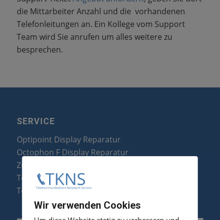
die Mittarbeiter Anzahl und die vorhandenen
Telefonleitungen an. Ein Kollege vom Support
Team wird Sie anrufen um alles weitere zu
besprechen.
SERVICE
Optipoint Display Reparatur
Octophon F Display Reparatur
Zubehör & Ersatzteile
Telefonanlagen Optimierung
Telefonanlagen Erweiterung
Wir verwenden Cookies
Um diese Website stetig zu verbessern und