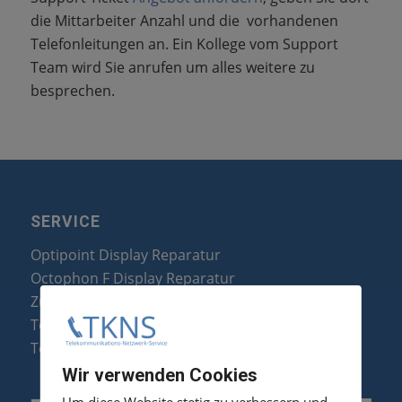
die Mittarbeiter Anzahl und die vorhandenen
Telefonleitungen an. Ein Kollege vom Support
Team wird Sie anrufen um alles weitere zu
besprechen.
SERVICE
Optipoint Display Reparatur
Octophon F Display Reparatur
Zubehör & Ersatzteile
Telefonanlagen Optimierung
Telefonanlagen Erweiterung
Wir verwenden Cookies
Um diese Website stetig zu verbessern und