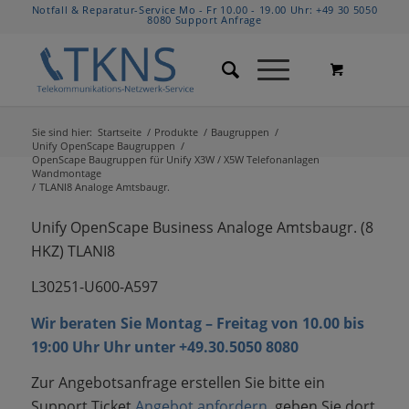
Notfall & Reparatur-Service Mo - Fr 10.00 - 19.00 Uhr:
+49 30 5050
8080
Support Anfrage
Sie sind hier:
Startseite
/
Produkte
/
Baugruppen
/
Unify OpenScape Baugruppen
/
OpenScape Baugruppen für Unify X3W / X5W Telefonanlagen
Wandmontage
/
TLANI8 Analoge Amtsbaugr.
Unify OpenScape Business Analoge Amtsbaugr. (8
HKZ) TLANI8
L30251-U600-A597
Wir beraten Sie Montag – Freitag von 10.00 bis
19:00 Uhr Uhr unter +49.30.5050 8080
Zur Angebotsanfrage erstellen Sie bitte ein
Support Ticket
Angebot anfordern
, geben Sie dort