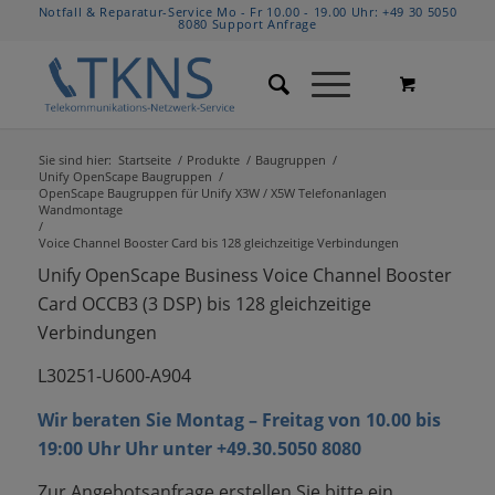
Notfall & Reparatur-Service Mo - Fr 10.00 - 19.00 Uhr:
+49 30 5050
8080
Support Anfrage
Sie sind hier:
Startseite
/
Produkte
/
Baugruppen
/
Unify OpenScape Baugruppen
/
OpenScape Baugruppen für Unify X3W / X5W Telefonanlagen
Wandmontage
/
Voice Channel Booster Card bis 128 gleichzeitige Verbindungen
Unify OpenScape Business Voice Channel Booster
Card OCCB3 (3 DSP) bis 128 gleichzeitige
Verbindungen
L30251-U600-A904
Wir beraten Sie Montag – Freitag von 10.00 bis
19:00 Uhr Uhr unter +49.30.5050 8080
Zur Angebotsanfrage erstellen Sie bitte ein