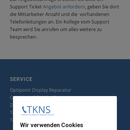
Support Ticket
Angebot anfordern
, geben Sie dort
die Mittarbeiter Anzahl und die vorhandenen
Telefonleitungen an. Ein Kollege vom Support
Team wird Sie anrufen um alles weitere zu
besprechen.
SERVICE
Optipoint Display Reparatur
Octophon F Display Reparatur
Zubehör & Ersatzteile
Telefonanlagen Optimierung
Telefonanlagen Erweiterung
Wir verwenden Cookies