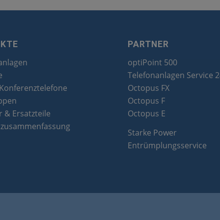
UKTE
PARTNER
anlagen
optiPoint 500
e
Telefonanlagen Service 
 Konferenztelefone
Octopus FX
ppen
Octopus F
 & Ersatzteile
Octopus E
tzusammenfassung
Starke Power
Entrümplungsservice