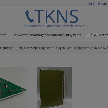
Notfall & Repa
hmen
Schwesternrufanlagen & Patientenrufsysteme
Cloud-Telefon
augruppen
/
Unify OpenScape Baugruppen
/
OpenScape Baugruppen für Unify X3W 