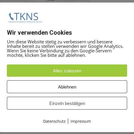
Wir verwenden Cookies
Um diese Website stetig zu verbessern und bessere
Inhalte bereit zu stellen verwenden wir Google Analytics.
Wenn Sie keine Verbindung zu den Google-Servern
möchte, klicken Sie bitte auf ablehnen.
Alles zulassen
Ablehnen
19:00 Uhr Uhr unter +
49 30 5050 8080
Einzeln bestätigen
t Ticket
Angebot anfordern
, geben Sie dort die Mittarbeit
 alles weitere zu besprechen.
|
Datenschutz
Impressum