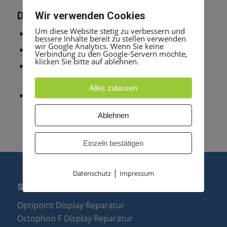
Wir verwenden Cookies
Das System ist erweiterbar:
Um diese Website stetig zu verbessern und
maximal 48 digitalen Teilnehmeranschlüssen
bessere Inhalte bereit zu stellen verwenden
wir Google Analytics. Wenn Sie keine
maximal 44 analogen Teilnehmeranschlüssen
Verbindung zu den Google-Servern möchte,
klicken Sie bitte auf ablehnen.
der Bertrieb von bis zu 32 mobilen
Teilnehmern ist möglich.
Alles zulassen
als reines IP-System können bis zu 188 IP-
Teilnehmer angeschlossen werden
Ablehnen
Einzeln bestätigen
|
Datenschutz
Impressum
SERVICE
Optipoint Display Reparatur
Octophon F Display Reparatur