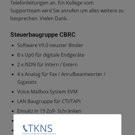
Telefonleitungen an. Ein Kollege vom
Supportteam wird Sie anrufen um alles weitere zu
besprechen. Vielen Dank.
Steuerbaugruppe CBRC
Software V9.0 neuster Binder
8 x Up0 für digitale Endgeräte
2 x ISDN für Intern / Extern
4 x Analog für Fax / Anrufbeantworter /
Gigasets
Voice Mailbox System EVM
LAN Baugruppe für CTI/TAPI
Einsatz in 19 Zoll- Schränken
Maße: B 440mm x H 155mm x T 320mm
4 Höheneinheiten